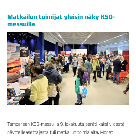
Matkailun toimijat yleisin näky K50-
messuilla
Tampereen K50-messuilla 9. lokakuuta peräti kaksi viidestä
näytteilleasettajasta tuli matkailun toimialalta. Monet