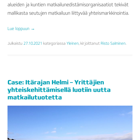
alueiden ja kuntien matkailunedistämisorganisaatiot tekivät
mallikasta seutujen matkailuun liittyvää yhteismarkkinointia.
Lue loppuun
→
Julkaistu
27.10.2021
kategoriassa
Yleinen
, kirjoittanut
Risto Salminen
.
Case: Itärajan Helmi – Yrittäjien
yhteiskehittämisellä luotiin uutta
matkailutuotetta