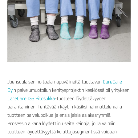
Joensuulaisen hoitoalan apuvälineitä tuottavan
CareCare
Oy
:n palvelumuotoilun kehitysprojektin keskiössä oli yrityksen
CareCare IGS Pitosukka
-tuotteen löydettävyyden
parantaminen. Tehtävään käytiin käsiksi hahmottelemalla
tuotteen palvelupolkua ja ensisijaisia asiakasryhmiä.
Prosessin aikana löydettiin useita keinoja, joilla valmiin
tuotteen löydettävyyttä kuluttajasegmentissä voidaan