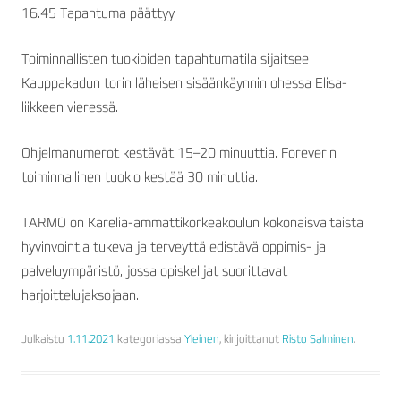
16.45 Tapahtuma päättyy
Toiminnallisten tuokioiden tapahtumatila sijaitsee
Kauppakadun torin läheisen sisäänkäynnin ohessa Elisa-
liikkeen vieressä.
Ohjelmanumerot kestävät 15–20 minuuttia. Foreverin
toiminnallinen tuokio kestää 30 minuttia.
TARMO on Karelia-ammattikorkeakoulun kokonaisvaltaista
hyvinvointia tukeva ja terveyttä edistävä oppimis- ja
palveluympäristö, jossa opiskelijat suorittavat
harjoittelujaksojaan.
Julkaistu
1.11.2021
kategoriassa
Yleinen
, kirjoittanut
Risto Salminen
.