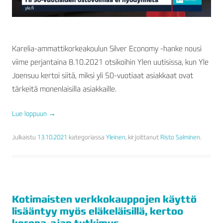
Karelia-ammattikorkeakoulun Silver Economy -hanke nousi
viime perjantaina 8.10.2021 otsikoihin Ylen uutisissa, kun Yle
Joensuu kertoi siitä, miksi yli 50-vuotiaat asiakkaat ovat
tärkeitä monenlaisilla asiakkaille.
Lue loppuun
→
Julkaistu
13.10.2021
kategoriassa
Yleinen
, kirjoittanut
Risto Salminen
.
Kotimaisten verkkokauppojen käyttö
lisääntyy myös eläkeläisillä, kertoo
korona-ajan tutkimus