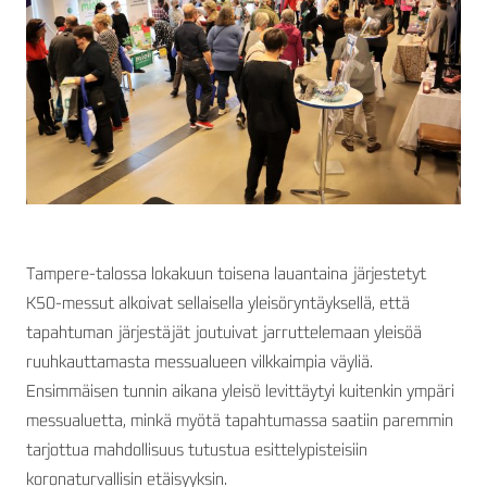
Tampere-talossa lokakuun toisena lauantaina järjestetyt
K50-messut alkoivat sellaisella yleisöryntäyksellä, että
tapahtuman järjestäjät joutuivat jarruttelemaan yleisöä
ruuhkauttamasta messualueen vilkkaimpia väyliä.
Ensimmäisen tunnin aikana yleisö levittäytyi kuitenkin ympäri
messualuetta, minkä myötä tapahtumassa saatiin paremmin
tarjottua mahdollisuus tutustua esittelypisteisiin
koronaturvallisin etäisyyksin.