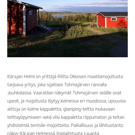
Itärajan Helmi on yrittäjä Riitta Okkosen maatilamajoitusta
tarjoava yritys, joka sijaitsee Tohmajärven rannalla
Jouhkolassa. Vaaratilan näkymät Tohmajärven selälle ovat
upeat, ja majoitusta löytyy kolmessa eri muodossa: upouusia
aittoja on kolme kappaletta, glamping-teltta mukavaan
telttayöpymiseen sekä viisi kappaletta riippumaton ja teltan
yhdistelmiä tentsile-majoitteita. Paikallisuus ja lähituotanto
näkyy Itärajan Helmessä itselaitetusta ruuasta