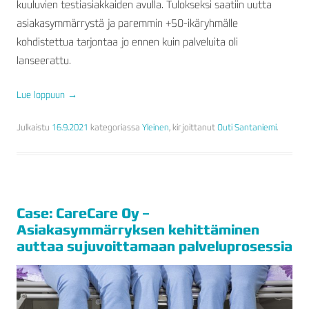
kuuluvien testiasiakkaiden avulla. Tulokseksi saatiin uutta
asiakasymmärrystä ja paremmin +50-ikäryhmälle
kohdistettua tarjontaa jo ennen kuin palveluita oli
lanseerattu.
Lue loppuun
→
Julkaistu
16.9.2021
kategoriassa
Yleinen
, kirjoittanut
Outi Santaniemi
.
Case: CareCare Oy –
Asiakasymmärryksen kehittäminen
auttaa sujuvoittamaan palveluprosessia