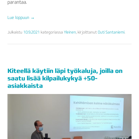
parantaa.
Lue loppuun
→
Julkaistu
10.9.2021
kategoriassa
Yleinen
, kirjoittanut
Outi Santaniemi
.
Kiteellä käytiin läpi työkaluja, joilla on
saatu lisää kilpailukykyä +50-
asiakkaista