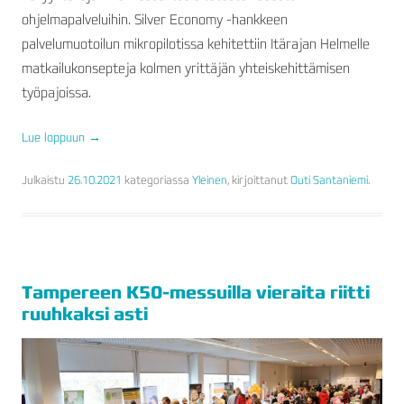
ohjelmapalveluihin. Silver Economy -hankkeen
palvelumuotoilun mikropilotissa kehitettiin Itärajan Helmelle
matkailukonsepteja kolmen yrittäjän yhteiskehittämisen
työpajoissa.
Lue loppuun
→
Julkaistu
26.10.2021
kategoriassa
Yleinen
, kirjoittanut
Outi Santaniemi
.
Tampereen K50-messuilla vieraita riitti
ruuhkaksi asti