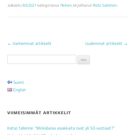
Julkaistu
8.9.2021
kategoriassa
Yleinen
, kirjoittanut
Risto Salminen
.
←
Vanhemmat artikkelit
Uudemmat artikkelit
→
ARTIKKELIEN
Haku:
SELAUS
Suomi
English
VIIMEISIMMÄT ARTIKKELIT
Katso tallenne: ”Minkälaisia asiakkaita ovat yli 50-vuotiaat?”