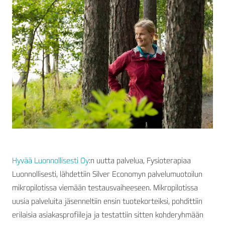
Hyvää Luonnollisesti Oy
:n uutta palvelua, Fysioterapiaa
Luonnollisesti, lähdettiin Silver Economyn palvelumuotoilun
mikropilotissa viemään testausvaiheeseen. Mikropilotissa
uusia palveluita jäsenneltiin ensin tuotekorteiksi, pohdittiin
erilaisia asiakasprofiileja ja testattiin sitten kohderyhmään