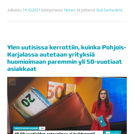
Julkaistu
14.10.2021
kategoriassa
Yleinen
, kirjoittanut
Outi Santaniemi
.
Ylen uutisissa kerrottiin, kuinka Pohjois-
Karjalassa autetaan yrityksiä
huomioimaan paremmin yli 50-vuotiaat
asiakkaat