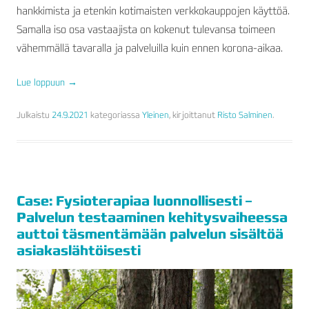
hankkimista ja etenkin kotimaisten verkkokauppojen käyttöä.
Samalla iso osa vastaajista on kokenut tulevansa toimeen
vähemmällä tavaralla ja palveluilla kuin ennen korona-aikaa.
Lue loppuun
→
Julkaistu
24.9.2021
kategoriassa
Yleinen
, kirjoittanut
Risto Salminen
.
Case: Fysioterapiaa luonnollisesti –
Palvelun testaaminen kehitysvaiheessa
auttoi täsmentämään palvelun sisältöä
asiakaslähtöisesti